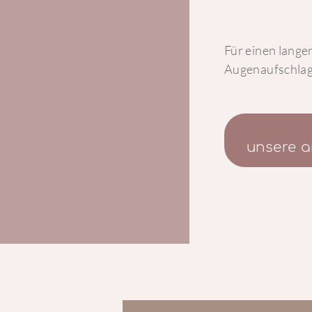
Für einen lange
Augenaufschla
unsere 