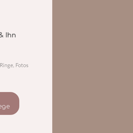
& Ihn
Ringe, Fotos
ege