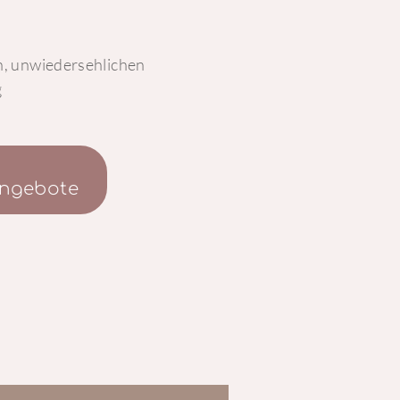
n, unwiedersehlichen
g
angebote