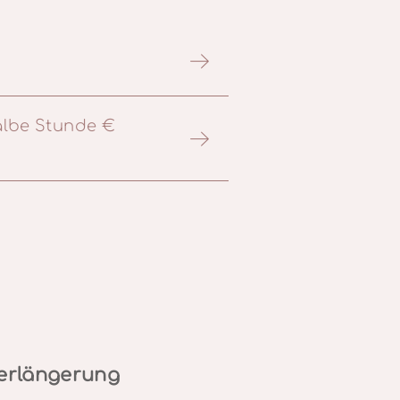
albe Stunde €
erlängerung