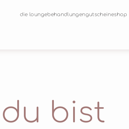
die lounge
behandlungen
gutscheine
shop
 du bist