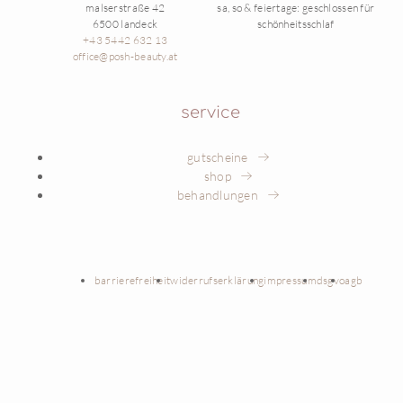
malserstraße 42
sa, so & feiertage: geschlossen für
6500 landeck
schönheitsschlaf
+43 5442 632 13
office@posh-beauty.at
service
gutscheine
shop
behandlungen
barrierefreiheit
widerrufserklärung
impressum
dsgvo
agb