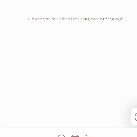
barrierefreiheit
widerrufserklärung
impressum
dsgvo
agb