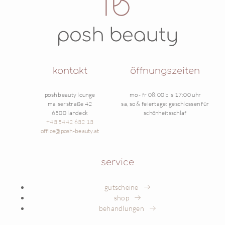
kontakt
öffnungszeiten
posh beauty lounge
mo - fr 08:00 bis 17:00 uhr
malserstraße 42
sa, so & feiertage: geschlossen für
6500 landeck
schönheitsschlaf
+43 5442 632 13
office@posh-beauty.at
service
gutscheine
shop
behandlungen