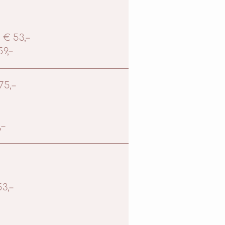
 € 53,–
9,–
5,–
,–
3,–