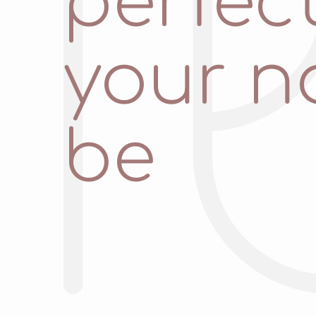
perfect
your n
be