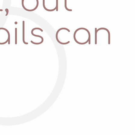
, but
ails can