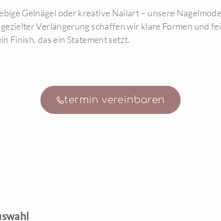
ebige Gelnägel oder kreative Nailart – unsere Nagelmodel
 gezielter Verlängerung schaffen wir klare Formen und fe
in Finish, das ein Statement setzt.
termin vereinbaren
uswahl