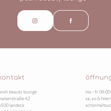
kontakt
öffnun
posh beauty lounge
mo - fr 08:00
malserstraße 42
sa, so & feie
6500 landeck
schönheitssc