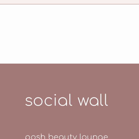
social wall
posh beauty lounge