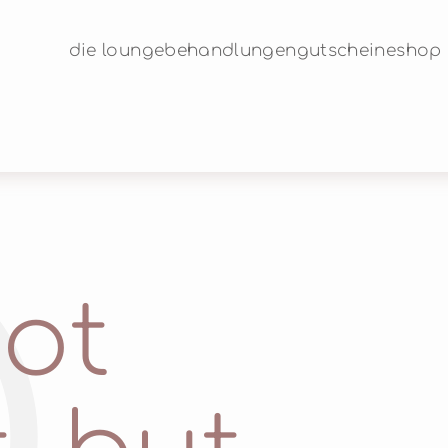
die lounge
behandlungen
gutscheine
shop
not