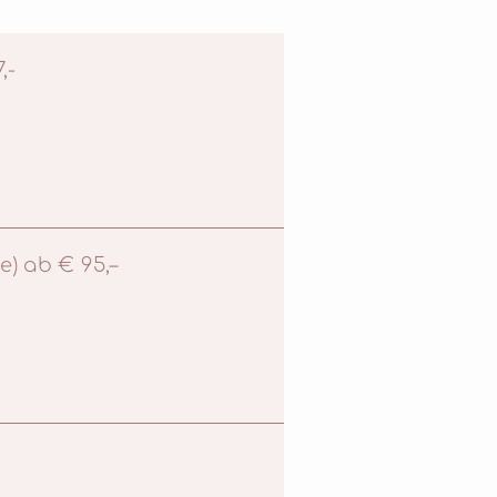
,-
) ab € 95,–