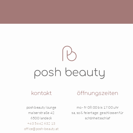
kontakt
öffnungszeiten
posh beauty lounge
mo - fr 08:00 bis 17:00 uhr
malserstraße 42
sa, so & feiertage: geschlossen für
6500 landeck
schönheitsschlaf
+43 5442 632 13
office@posh-beauty.at