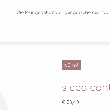
die lounge
behandlungen
gutscheine
shop
50 ml
©
sicca cont
€ 58,40