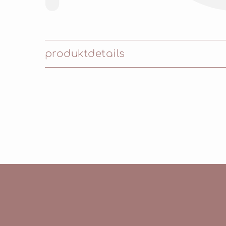
produktdetails
Inhaltsstoffe: AQUA (WATER), BUTYLEN
BUTYLENE GLYCOL, CAPRYLIC/CAPRIC T
BUTYROSPERMUM PARKII (SHEA) BUTTER
(LICORICE) ROOT EXTRACT, PANTHENO
GUM, PROPYLENE GLYCOL, SODIUM CARB
POTASSIUM SORBATE, SODIUM BENZOAT