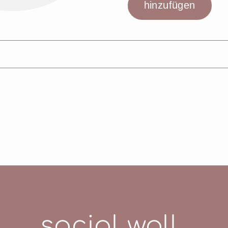
E GLYCOL DICAPRYLATE/DICAPRATE, GLYCERIN, PENT
RIGLYCERIDE, HYDROGENATED PHOSPHATIDYLCHOLI
, ECTOIN, CERAMIDE NP, SODIUM HYALURONATE, B
L, SQUALANE, ETHYLHEXYLGLYCERIN, TOCOPHERO
OMER, SODIUM HYDROXIDE, ACRYLATES/C10-30 A
E, PARFUM (FRAGRANCE)
social wall