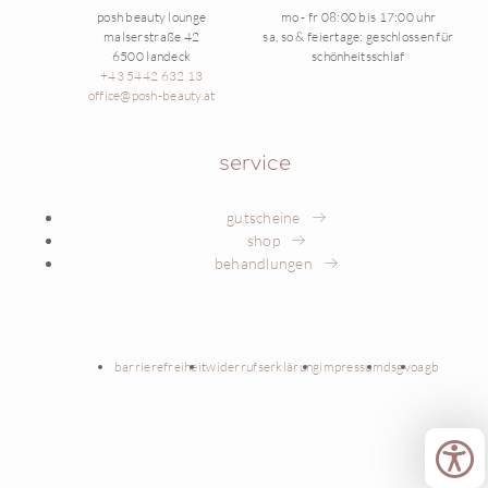
posh beauty lounge
mo - fr 08:00 bis 17:00 uhr
malserstraße 42
sa, so & feiertage: geschlossen für
6500 landeck
schönheitsschlaf
+43 5442 632 13
office@posh-beauty.at
service
gutscheine
shop
behandlungen
barrierefreiheit
widerrufserklärung
impressum
dsgvo
agb