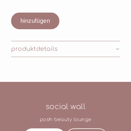
produktdetails
Inhaltsstoffe: Aqua, Pentylene Glycol, Glycerin,
Propanediol, Calcium PCA, Butylene Glycol,
Sodium Hyaluronate, Dipropylene Glycol,
Caprylyl Glycol, Lactic Acid, Xanthan Gum
social wall
posh beauty lounge