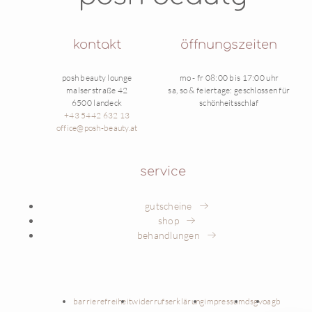
kontakt
öffnungszeiten
posh beauty lounge
mo - fr 08:00 bis 17:00 uhr
malserstraße 42
sa, so & feiertage: geschlossen für
6500 landeck
schönheitsschlaf
+43 5442 632 13
office@posh-beauty.at
service
gutscheine
shop
behandlungen
barrierefreiheit
widerrufserklärung
impressum
dsgvo
agb