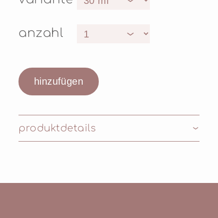
anzahl
produktdetails
Inhaltsstoffe: Aqua (Water),
Cyclopentasiloxane, Talc, Cetyl Peg/Ppg-10/1
Dimethicone, Titanium Dioxide (Nano),
Propylene Glycol, Hdi/Trimethylol
Hexyllactone Crosspolymer,