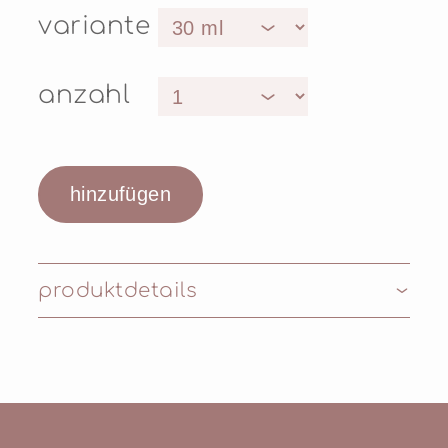
variante
anzahl
produktdetails
Inhaltsstoffe: Aqua (Water),
Cyclopentasiloxane, Talc, Cetyl Peg/Ppg-10/1
Dimethicone, Titanium Dioxide (Nano),
Propylene Glycol, Hdi/Trimethylol