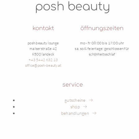
kontakt
öffnungszeiten
posh beauty lounge
mo - fr 08:00 bis 17:00 uhr
malserstraße 42
sa, so & feiertage: geschlossen für
6500 landeck
schönheitsschlaf
+43 5442 632 13
office@posh-beauty.at
service
gutscheine
shop
behandlungen