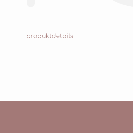
produktdetails
Inhaltsstoffe: Aqua (Water), Dimethicone, T
Crosspolymer, Glycerin, Acrylates/Polytrime
Chloride, Phenoxyethanol, Hydrogen Dimethi
Dehydroacetic Acid, Triethoxycaprylylsilane, 
Tocopherol, Ascorbyl Palmitate, Arginine, Dis
Phenylalanine, Tyrosine, Diamond Powder May 
Oxides)