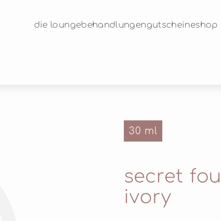
die lounge
behandlungen
gutscheine
shop
30 ml
©
secret fo
ivory