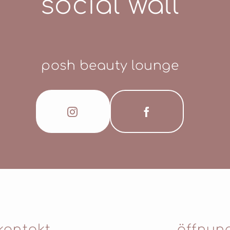
social wall
posh beauty lounge
kontakt
öffnun