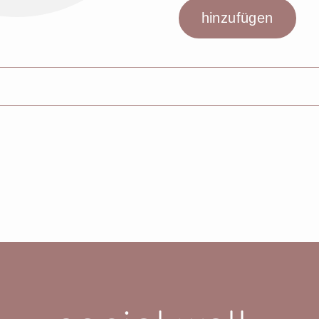
alc, Ethylhexyl Methoxycinnamate, Peg-10 Dimethicone, I
thylsiloxymethacrylate Copolymer, Titanium Dioxide, Ce
cone, Sodium Dehydroacetate, Silica, Aluminum Hydroxid
Kaolin, Mica, Zinc Oxide, Polymethylsilsesquioxane, Leci
odium Adenosine Triphosphate, Mannitol, Pyridoxine Hcl, 
contain: Ci 77891 (Titanium Dioxide), Ci 77492 (Iron Ox