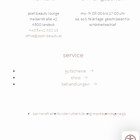
posh beauty lounge
mo - fr 08:00 bis 17:00 uhr
malserstraße 42
sa, so & feiertage: geschlossen für
6500 landeck
schönheitsschlaf
+43 5442 632 13
office@posh-beauty.at
service
gutscheine
shop
behandlungen
barrierefreiheit
widerrufserklärung
impressum
dsgvo
agb