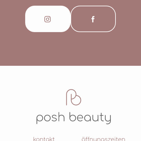
HYDROLYZED ELASTIN, HYDROLYZED SILK,
ENANTIA CHLORANTHA BARK EXTRACT,
ASCORBYL PALMITATE, ASCORBIC ACID,
ARGININE, OLEANOLIC ACID,
ETHYLHEXYLGLYCERIN, SODIUM COCOYL
GLUTAMATE, OLEA EUROPAEA (OLIVE)
FRUIT OIL, LECITHIN, GALACTOARABINAN,
TOCOPHEROL, SODIUM CHLORIDE,
XANTHAN GUM, DISODIUM EDTA, PARFUM
(FRAGRANCE), PHENOXYETHANOL,
ALCOHOL, CITRIC ACID, SODIUM
BENZOATE, DEHYDROACETIC ACID,
SORBIC ACID
kontakt
öffnungszeiten