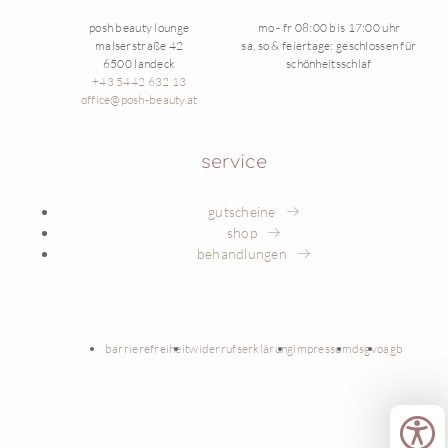
posh beauty lounge
mo - fr 08:00 bis 17:00 uhr
malserstraße 42
sa, so & feiertage: geschlossen für
6500 landeck
schönheitsschlaf
+43 5442 632 13
office@posh-beauty.at
service
gutscheine
shop
behandlungen
barrierefreiheit
widerrufserklärung
impressum
dsgvo
agb