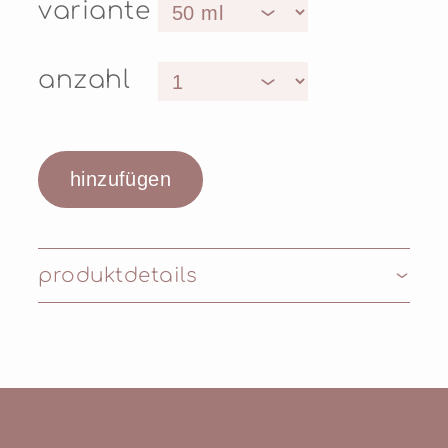
variante
anzahl
produktdetails
Inhaltsstoffe: OLUS (VEGETABLE) OIL, ZINC
OXIDE (CI 77947), AQUA, GLYCERIN,
CETEARYL ALCOHOL,
HYDROXYSTEARIC/LINOLEIC/OLEIC
POLYGLYCERIDES, CERA ALBA (BEESWAX),