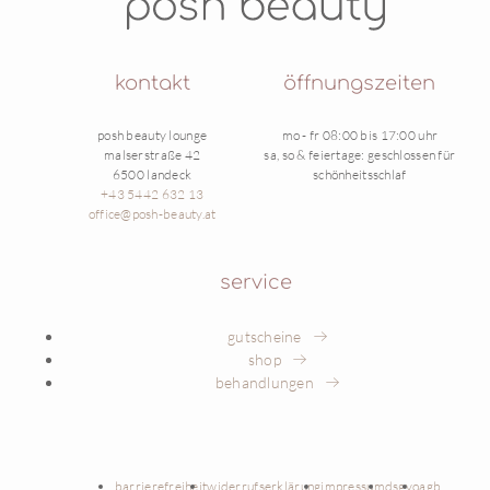
kontakt
öffnungszeiten
posh beauty lounge
mo - fr 08:00 bis 17:00 uhr
malserstraße 42
sa, so & feiertage: geschlossen für
6500 landeck
schönheitsschlaf
+43 5442 632 13
office@posh-beauty.at
service
gutscheine
shop
behandlungen
barrierefreiheit
widerrufserklärung
impressum
dsgvo
agb