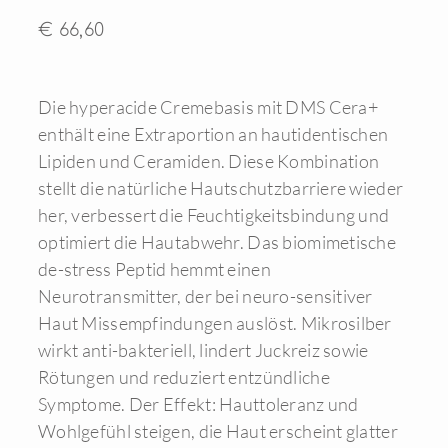
€ 66,60
Die hyperacide Cremebasis mit DMS Cera+
enthält eine Extraportion an hautidentischen
Lipiden und Ceramiden. Diese Kombination
stellt die natürliche Hautschutzbarriere wieder
her, verbessert die Feuchtigkeitsbindung und
optimiert die Hautabwehr. Das biomimetische
de-stress Peptid hemmt einen
Neurotransmitter, der bei neuro-sensitiver
Haut Missempfindungen auslöst. Mikrosilber
wirkt anti-bakteriell, lindert Juckreiz sowie
Rötungen und reduziert entzündliche
Symptome. Der Effekt: Hauttoleranz und
Wohlgefühl steigen, die Haut erscheint glatter