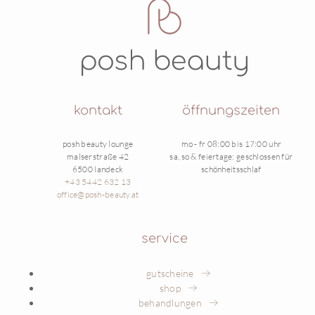
LACTIC ACID, GLYCINE SOJA (SOYBEAN)
OIL, CITRIC ACID, DEXTRAN, POTASSIUM
SORBATE, SODIUM BENZOATE
kontakt
öffnungszeiten
posh beauty lounge
mo - fr 08:00 bis 17:00 uhr
malserstraße 42
sa, so & feiertage: geschlossen für
6500 landeck
schönheitsschlaf
+43 5442 632 13
office@posh-beauty.at
service
gutscheine
shop
behandlungen