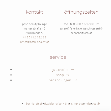
kontakt
öffnungszeiten
posh beauty lounge
mo - fr 08:00 bis 17:00 uhr
malserstraße 42
sa, so & feiertage: geschlossen für
6500 landeck
schönheitsschlaf
+43 5442 632 13
office@posh-beauty.at
service
gutscheine
shop
behandlungen
barrierefreiheit
widerrufserklärung
impressum
dsgvo
agb