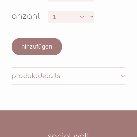
anzahl
produktdetails
Inhaltsstoffe: AQUA (WATER), CAPRYLIC/
CAPRIC TRIGLYCERIDE, PENTYLENE
GLYCOL, ISOSTEARYL ALCOHOL, BUTYLENE
GLYCOL COCOATE, PALMITOYL
TRIPEPTIDE-8, PANTHENOL,
PANTOLACTONE, SODIUM PCA,
social wall