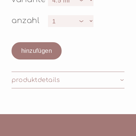
anzahl
produktdetails
Inhaltsstoffe: POLYBUTENE,
OCTYLDODECANOL, SILICA,
HYDROGENATED POLYISOBUTENE,
TRIACONTANYL PVP,
ETHYLENE/PROPYLENE/STYRENE