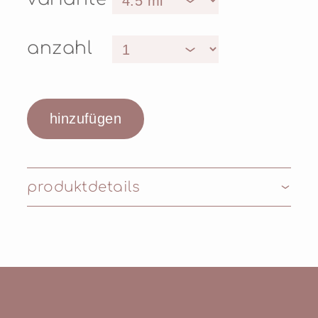
anzahl
produktdetails
Inhaltsstoffe: POLYBUTENE,
OCTYLDODECANOL, SILICA,
HYDROGENATED POLYISOBUTENE,
TRIACONTANYL PVP,
ETHYLENE/PROPYLENE/STYRENE