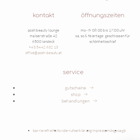
kontakt
öffnungszeiten
posh beauty lounge
mo - fr 08:00 bis 17:00 uhr
malserstraße 42
sa, so & feiertage: geschlossen für
6500 landeck
schönheitsschlaf
+43 5442 632 13
office@posh-beauty.at
service
gutscheine
shop
behandlungen
barrierefreiheit
widerrufserklärung
impressum
dsgvo
agb