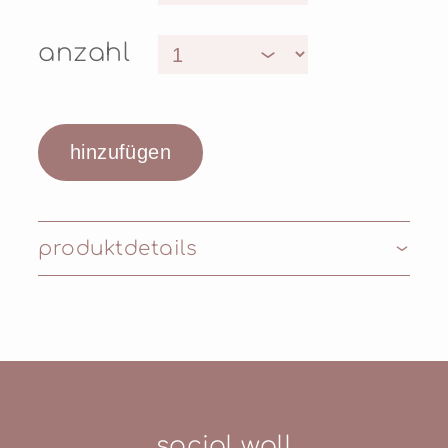
anzahl
produktdetails
Inhaltsstoffe: OCTYLDODECANOL,
POLYBUTENE, RICINUS COMMUNIS SEED
OIL (RICINUS COMMUNIS (CASTOR) SEED
OIL), DIPENTAERYTHRITYL
TETRAHYDROXYSTEARATE/TETRAISOSTEARATE
POLYETHYLENE, DIISOSTEARYL MALATE,
social wall