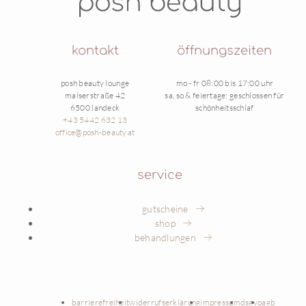
kontakt
öffnungszeiten
posh beauty lounge
mo - fr 08:00 bis 17:00 uhr
malserstraße 42
sa, so & feiertage: geschlossen für
6500 landeck
schönheitsschlaf
+43 5442 632 13
office@posh-beauty.at
service
gutscheine
shop
behandlungen
barrierefreiheit
widerrufserklärung
impressum
dsgvo
agb