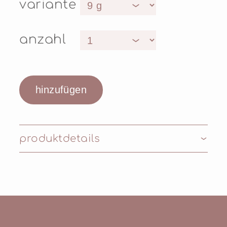
variante
anzahl
produktdetails
Inhaltsstoffe: Talc, Zea Mays Starch (Zea Mays
(Corn) Starch), Octyldodecanol, Sorbitan
Stearate, Silica, Zinc Stearate, Potassium
Sorbate, Dehydroacetic Acid, Kaolin, Diamond
Powder. May contain: CI 77891 (Titanium