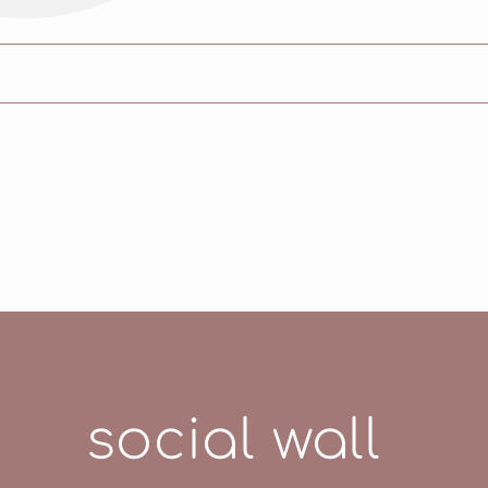
IDE, ZINC STEARATE, ZEA MAYS STARCH, SILICA, PE
 STEARATE, NYLON-12, DIISOSTEARYL MALATE, 
 CI 77492, CI 77499, CI 77891
social wall