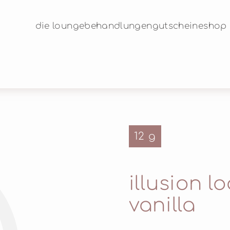
die lounge
behandlungen
gutscheine
shop
12 g
©
illusion l
vanilla