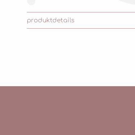
produktdetails
Inhaltsstoffe: TALC, MICA, BORON NITR
DIMETHICONE, OCTYLDODECYL STEAROYL
CHLORPHENESIN. [+/-]: CI 77163, CI 77491,