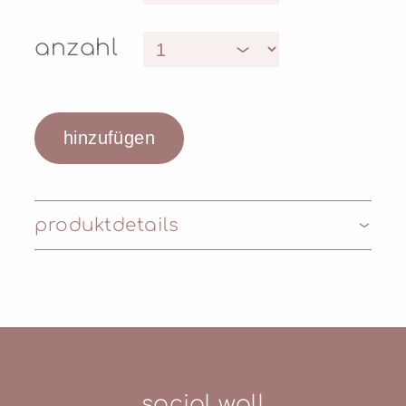
anzahl
produktdetails
Inhaltsstoffe: AQUA (WATER), GLYCERIN,
BUTYLENE GLYCOL, PENTYLENE GLYCOL,
HAMAMELIS VIRGINIANA (WITCH HAZEL)
WATER, SODIUM PCA, MORINGA
PTERYGOSPERMA SEED EXTRACT,
GLYCYRRHIZA GLABRA (LICORICE) ROOT
social wall