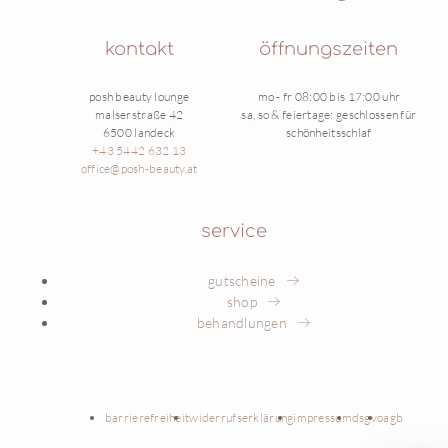
kontakt
öffnungszeiten
posh beauty lounge
mo - fr 08:00 bis 17:00 uhr
malserstraße 42
sa, so & feiertage: geschlossen für
6500 landeck
schönheitsschlaf
+43 5442 632 13
office@posh-beauty.at
service
gutscheine
shop
behandlungen
barrierefreiheit
widerrufserklärung
impressum
dsgvo
agb