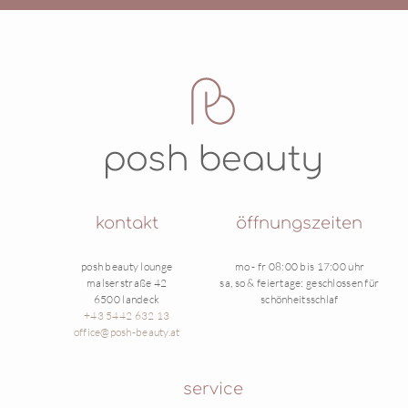
kontakt
öffnungszeiten
posh beauty lounge
mo - fr 08:00 bis 17:00 uhr
malserstraße 42
sa, so & feiertage: geschlossen für
6500 landeck
schönheitsschlaf
+43 5442 632 13
office@posh-beauty.at
service