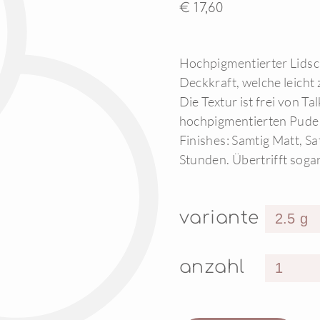
€ 17,60
Hochpigmentierter Lidsch
Deckkraft, welche leicht
Die Textur ist frei von Ta
hochpigmentierten Puder
Finishes: Samtig Matt, Sa
Stunden. Übertrifft soga
variante
anzahl