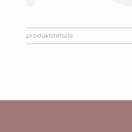
produktdetails
Inhaltsstoffe: MICA, DIISOSTEARYL MAL
STERATE, TALC, CAPRYLYL GLYCOL, ETH
DIOXIDE), CI77499 (IRON OXIDES), CI7749