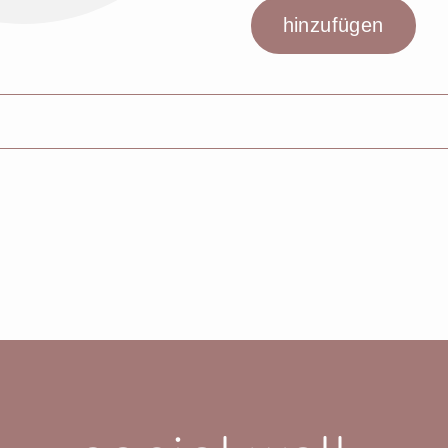
ATE, CAPRYLIC/CAPRIC TRIGLYCERIDE, CETEARYL IS
YLHEXYLGLYCERIN, ALUMINA, TOCOPHERYL ACETATE,
1 (IRON OXIDES), CI75470 (CARMINE)]