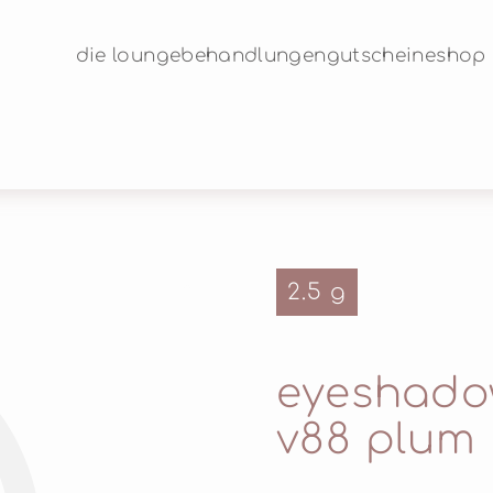
die lounge
behandlungen
gutscheine
shop
2.5 g
©
eyeshadow
v88 plum