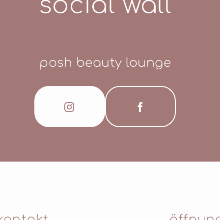
social wall
posh beauty lounge
kontakt
öffnun