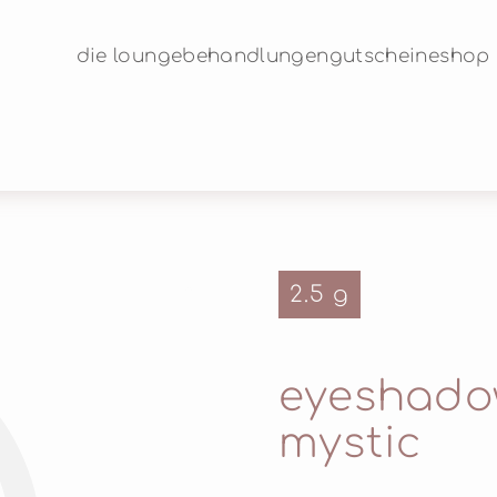
die lounge
behandlungen
gutscheine
shop
2.5 g
©
eyeshadow
mystic