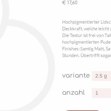
€ 17,60
Hochpigmentierter Lidsch
Deckkraft, welche leicht
Die Textur ist frei von Ta
hochpigmentierten Puder
Finishes: Samtig Matt, Sa
Stunden. Übertrifft soga
variante
anzahl