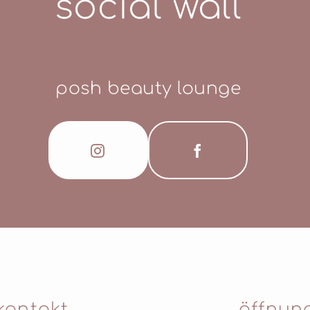
social wall
posh beauty lounge
kontakt
öffnun