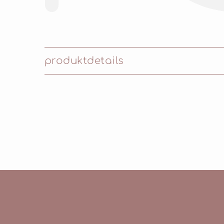
produktdetails
Inhaltsstoffe: SYNTHETIC FLUORPHLOGO
CALCIUM SODIUM BOROSILICATE, HYDR
ALUMINIUM BOROSILICATE, LAUROYL LYS
CALCIUM TITANIUM BOROSILICATE, ALU
HYDROXYHYDROCINNAMATE, ALUMINA, MALT
CI77499 (IRON OXIDES), CI77510 (FERRI
CI77400 (COPPER POWDER), CI77000 (A