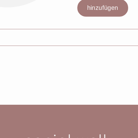
PITE, SQUALANE, MICA, HYDROGENATED POLY(C6-14 
OGENATED VEGETABLE OIL, HYDROGENATED STYR
INE, CAPRYLYL GLYCOL, ETHYLHEXYLGLYCERIN, SO
MINUM CALCIUM SODIUM SILICATE, PENTAERYTHRI
ODEXTRIN, TIN OXIDE, [+- CI77891 (TITANIUM DI
C FERROCYANIDE), CI75470 (CARMINE), CI77491 (IRO
LUMINIUM POWDER)]