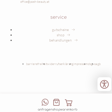
office@posh-beauty.at
service
gutscheine
shop
behandlungen
barrierefreiheit
widerrufserklärung
impressum
dsgvo
agb
anfragen
shop
warenkorb