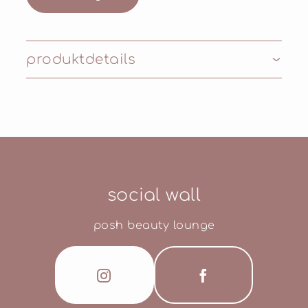
produktdetails
Inhaltsstoffe: HELIANTHUS ANNUUS
(SUNFLOWER) SEED OIL, CERA ALBA
(BEESWAX), BUTYROSPERMUM PARKII
BUTTER (SHEA BUTTER), TOCOPHERYL
ACETATE, PARFUM (FRAGRANCE), STEVIA
REBAUDIANA LEAF/STEM EXTRACT,
social wall
MENTHOL
posh beauty lounge