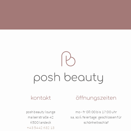
kontakt
öffnungszeiten
posh beauty lounge
mo - fr 08:00 bis 17:00 uhr
malserstraße 42
sa, so & feiertage: geschlossen für
6500 landeck
schönheitsschlaf
+43 5442 632 13