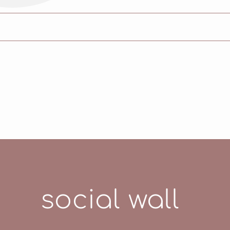
E GLYCOL, GLYCERIN, PENTYLENE GLYCOL, DIPROPYL
 NIACINAMIDE, CAFFEINE, ZINC GLUCONATE, SODI
OLEUCINE, PROLINE, THREONINE, HISTIDINE, PHENY
HYDROACETIC ACID, BENZYL ALCOHOL
social wall