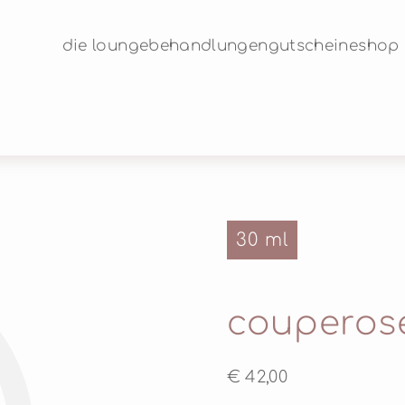
die lounge
behandlungen
gutscheine
shop
30 ml
©
couperose
€ 42,00