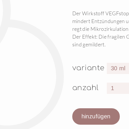
Der Wirkstoff VEGFstop 
mindert Entzündungen u
regt die Mikrozirkulatio
Der Effekt: Die fragilen
sind gemildert.
variante
anzahl