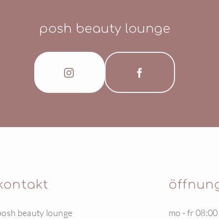
posh beauty lounge
kontakt
öffnun
posh beauty lounge
mo - fr 08:00