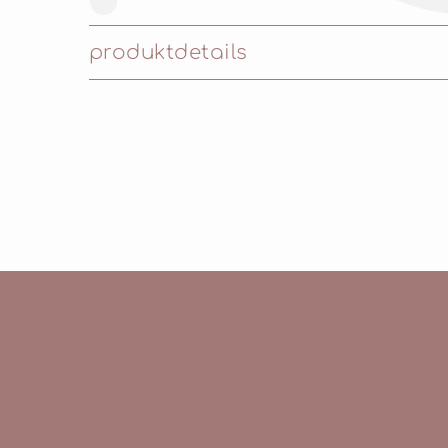
produktdetails
Inhaltsstoffe: AQUA (WATER), BUTYLEN
TRICHOPHYLLA (AMBORA) LEAF EXTRACT,
GLYCINE, ALANINE, SERINE, VALINE, IS
LACTATE, XANTHAN GUM, ALCOHOL, DE