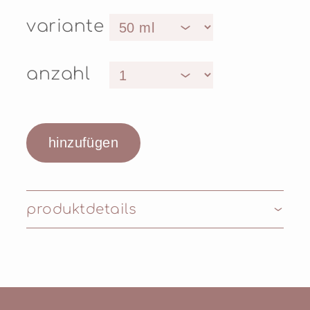
variante
anzahl
produktdetails
Inhaltsstoffe: AQUA (WATER),
CAPRYLIC/CAPRIC TRIGLYCERIDE,
PENTYLENE GLYCOL, GLYCERIN, C12-15
ALKYL BENZOATE, PANTHENOL,