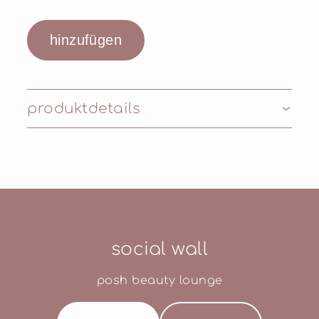
produktdetails
Inhaltsstoffe: AQUA (WATER), PVP,
PROPYLENE GLYCOL, CARBOMER,
TRIETHANOLAMINE, PHENOXYETHANOL,
SODIUM METHYLPARABEN, DISODIUM
EDTA, MICA, CI 77491 (IRON OXIDES), CI
42090 (BLUE 1), CI 77499 (IRON OXIDES), CI
social wall
77891 (TITANIUM DIOXIDE)
posh beauty lounge