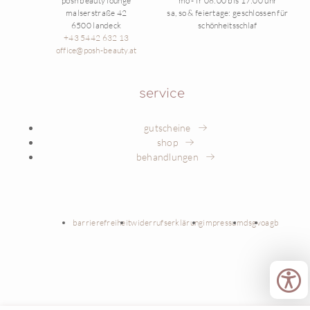
posh beauty lounge
mo - fr 08:00 bis 17:00 uhr
malserstraße 42
sa, so & feiertage: geschlossen für
6500 landeck
schönheitsschlaf
+43 5442 632 13
office@posh-beauty.at
service
gutscheine
shop
behandlungen
barrierefreiheit
widerrufserklärung
impressum
dsgvo
agb