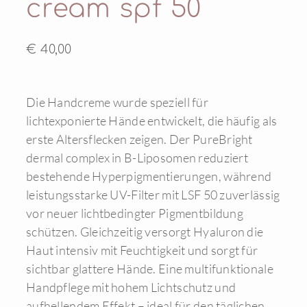
cream spf 50
€ 40,00
Die Handcreme wurde speziell für
lichtexponierte Hände entwickelt, die häufig als
erste Altersflecken zeigen. Der PureBright
dermal complex in B-Liposomen reduziert
bestehende Hyperpigmentierungen, während
leistungsstarke UV-Filter mit LSF 50 zuverlässig
vor neuer lichtbedingter Pigmentbildung
schützen. Gleichzeitig versorgt Hyaluron die
Haut intensiv mit Feuchtigkeit und sorgt für
sichtbar glattere Hände. Eine multifunktionale
Handpflege mit hohem Lichtschutz und
aufhellendem Effekt – ideal für den täglichen