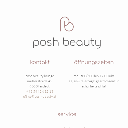
kontakt
öffnungszeiten
posh beauty lounge
mo - fr 08:00 bis 17:00 uhr
malserstraße 42
sa, so & feiertage: geschlossen für
6500 landeck
schönheitsschlaf
+43 5442 632 13
office@posh-beauty.at
service