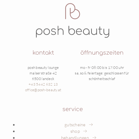
kontakt
öffnungszeiten
posh beauty lounge
mo - fr 08:00 bis 17:00 uhr
malserstraße 42
sa, so & feiertage: geschlossen für
6500 landeck
schönheitsschlaf
+43 5442 632 13
office@posh-beauty.at
service
gutscheine
shop
behandlungen